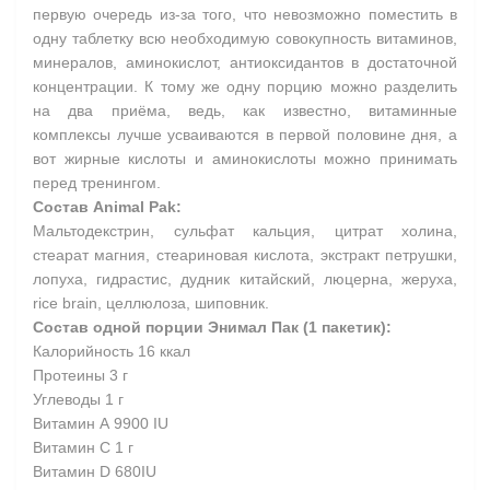
первую очередь из-за того, что невозможно поместить в
одну таблетку всю необходимую совокупность витаминов,
минералов, аминокислот, антиоксидантов в достаточной
концентрации. К тому же одну порцию можно разделить
на два приёма, ведь, как известно, витаминные
комплексы лучше усваиваются в первой половине дня, а
вот жирные кислоты и аминокислоты можно принимать
перед тренингом.
Состав Animal Pak:
Мальтодекстрин, сульфат кальция, цитрат холина,
стеарат магния, стеариновая кислота, экстракт петрушки,
лопуха, гидрастис, дудник китайский, люцерна, жеруха,
rice brain, целлюлоза, шиповник.
Состав одной порции Энимал Пак (1 пакетик):
Калорийность 16 ккал
Протеины 3 г
Углеводы 1 г
Витамин А 9900 IU
Витамин С 1 г
Витамин D 680IU