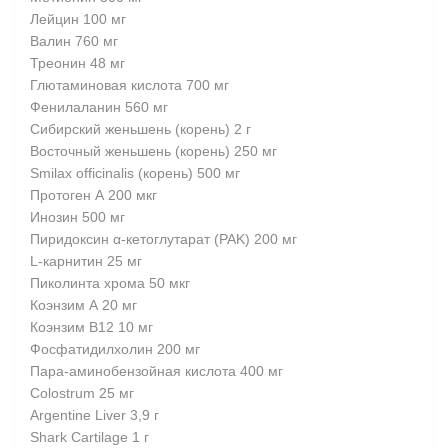
Лейцин 100 мг
Валин 760 мг
Треонин 48 мг
Глютаминовая кислота 700 мг
Фенилаланин 560 мг
Сибирский женьшень (корень) 2 г
Восточный женьшень (корень) 250 мг
Smilax officinalis (корень) 500 мг
Протоген А 200 мкг
Инозин 500 мг
Пиридоксин α-кетоглутарат (PAK) 200 мг
L-карнитин 25 мг
Пиколинта хрома 50 мкг
Коэнзим А 20 мг
Коэнзим В12 10 мг
Фосфатидилхолин 200 мг
Пара-аминобензойная кислота 400 мг
Colostrum 25 мг
Argentine Liver 3,9 г
Shark Cartilage 1 г