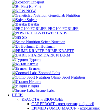
Ecosport
Be First
NOW
Geneticlab Nutrition
Solgar
Baraka
PRO100 FORLIFE
POWER LABS
SiS
Scitec Nutrition
Dr.Hoffman
PRIME KRAFTE
DARK PHARM
Турция
Китай
Египет
Zoomad Labs
Olimp Sport Nutrition
Италия
Индия
Insane Labz
ЦЕЛИ
КРАСОТА и ЗДОРОВЬЕ
CAREPROST - рост ресниц и бровей
EPIMEDYUMLU MACUN - афродизиак