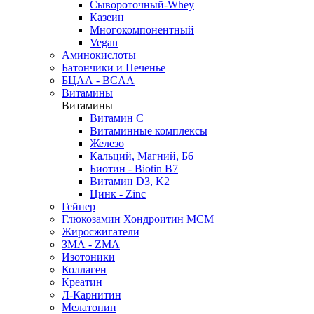
Сывороточный-Whey
Казеин
Многокомпонентный
Vegan
Аминокислоты
Батончики и Печенье
БЦАА - BCAA
Витамины
Витамины
Витамин C
Витаминные комплексы
Железо
Кальций, Магний, Б6
Биотин - Biotin B7
Витамин D3, K2
Цинк - Zinc
Гейнер
Глюкозамин Хондроитин МСМ
Жиросжигатели
ЗМА - ZMA
Изотоники
Коллаген
Креатин
Л-Карнитин
Мелатонин