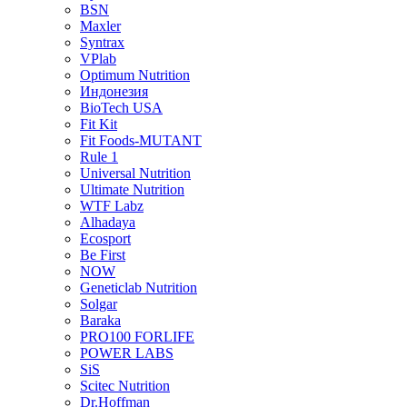
BSN
Maxler
Syntrax
VPlab
Optimum Nutrition
Индонезия
BioTech USA
Fit Kit
Fit Foods-MUTANT
Rule 1
Universal Nutrition
Ultimate Nutrition
WTF Labz
Alhadaya
Ecosport
Be First
NOW
Geneticlab Nutrition
Solgar
Baraka
PRO100 FORLIFE
POWER LABS
SiS
Scitec Nutrition
Dr.Hoffman