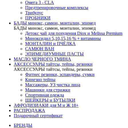
Омега 3 - CLA
Предтренировочные комплексы
Трибулус
ПРОБНИКИ
БАДЫ минокс, самюн, монталин, эпимед
БАДЫ минокс, самюн, монталин, эпимед
Детокс чай для похудения Diox и Melissa Premium
Миноксидил 5,10,15,16 % + витамины
МОНТАЛИН и ПЧЁЛКА
САМЮН ВАН
ЭПИМЕДИУМНЫЕ ПАСТЫ
МАСЛО ЧЕРНОГО ТМИНА
АКСЕССУАРЫ тайтсы, тейпы, резинки
АКСЕССУАРЫ тайтсы, тейпы, резинки
Фитнес резинки, эспандеры, сумки
Кинезио тейпы
Массажеры, УЗ чистка лица
Машинки для стрижки
Спортивная одежда
ШЕЙКЕРЫ и БУТЫЛКИ
АФРОДИЗИАКИ для М и Ж 18+
РАСПРОДАЖА
Подарочный сертификат
БРЕНДЫ