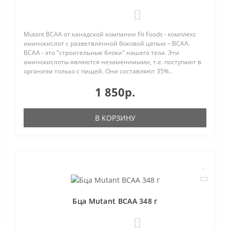
2
Mutant BCAA от канадской компании Fit Foods - комплекс
аминокислот с разветвлённой боковой цепью – ВСАА.
BCAA - это "строительные блоки" нашего тела. Эти
аминокислоты являются незаменимыми, т.е. поступают в
организм только с пищей. Они составляют 35%..
1 850р.
В КОРЗИНУ
Бца Mutant BCAA 348 г
2