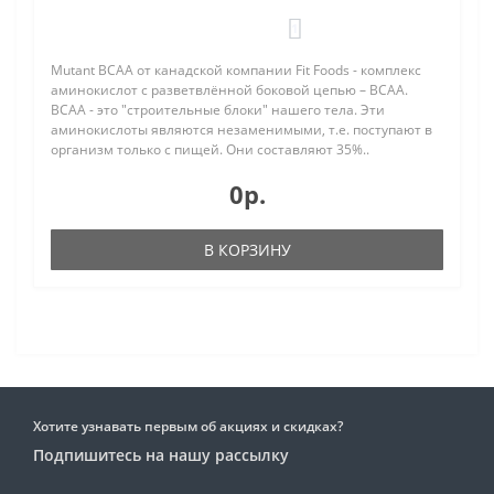
1
Mutant BCAA от канадской компании Fit Foods - комплекс
аминокислот с разветвлённой боковой цепью – ВСАА.
BCAA - это "строительные блоки" нашего тела. Эти
аминокислоты являются незаменимыми, т.е. поступают в
организм только с пищей. Они составляют 35%..
0р.
В КОРЗИНУ
Хотите узнавать первым об акциях и скидках?
Подпишитесь на нашу рассылку