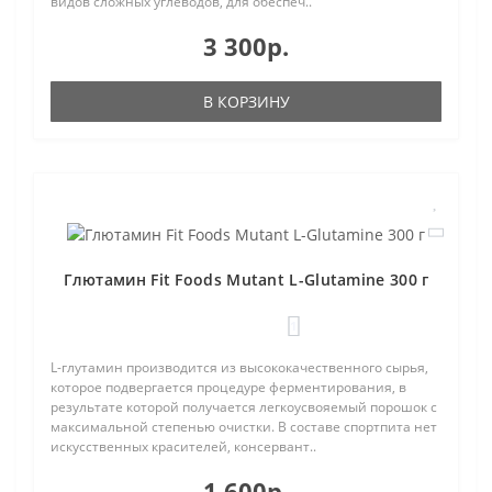
видов сложных углеводов, для обеспеч..
3 300р.
В КОРЗИНУ
Глютамин Fit Foods Mutant L-Glutamine 300 г
1
L-глутамин производится из высококачественного сырья,
которое подвергается процедуре ферментирования, в
результате которой получается легкоусвояемый порошок с
максимальной степенью очистки. В составе спортпита нет
искусственных красителей, консервант..
1 600р.