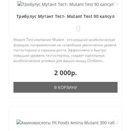
Трибулус Мутант Тест- Mutant Test 90 капсул
1
Mutant Test компании Mutant - это мощная анаболическая
формула, направленная на скорейшее увеличение уровня
тестостерона и гормона роста. Эффективно и быстро
повышая уровень тестостерона, создает идеальные
анаболические условия для ваших мышц.Особенн..
2 000р.
В КОРЗИНУ