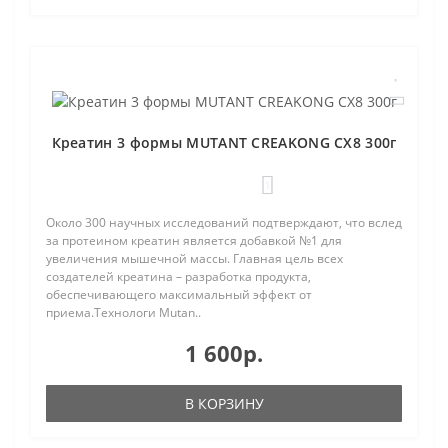
Креатин 3 формы MUTANT CREAKONG CX8 300г
1
Около 300 научных исследований подтверждают, что вслед
за протеином креатин является добавкой №1 для
увеличения мышечной массы. Главная цель всех
создателей креатина – разработка продукта,
обеспечивающего максимальный эффект от
приема.Технологи Mutan..
1 600р.
В КОРЗИНУ