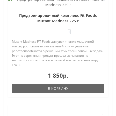
Предтренировочный комплекс Fit Foods
Mutant Madness 225 г
1
Mutant Madness FIT Foods для увеличение мышечной
массы, рост силовых показателей или улучшение
работоспособности в решении этих тренировочных задач.
Этот невероятный продукт прошел испытания на
настоящих «монстрах» мышечной массы по всему миру.
Его н..
1 850р.
В КОРЗИНУ