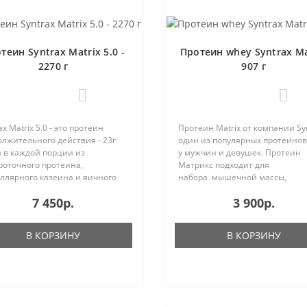
теин Syntrax Matrix 5.0 -
Протеин whey Syntrax Ma
2270 г
907 г
1
1
ax Matrix 5.0 - это протеин
Протеин Matrix от компании Syn
лжительного действия - 23г
один из популярных протеинов
 в каждой порции из
у мужчин и девушек. Протеин
роточного протеина,
Матрикс подходит для
ллярного казеина и яичного
набора мышечной массы,
мина. Syntrax Matrix 5.0
снижения веса,
7 450р.
3 900р.
рит наслаждение приятными
восстановления после
ами, здоровье, хороший
тренировок. Купить матрикс в С
нг и вос..
В КОРЗИНУ
В КОРЗИНУ