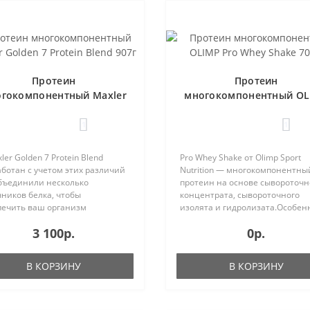
Протеин
Протеин
гокомпонентный Maxler
многокомпонентный OL
den 7 Protein Blend 907г
Pro Whey Shake 700 г
1
1
ler Golden 7 Protein Blend
Pro Whey Shake от Olimp Sport
ботан с учетом этих различий
Nutrition — многокомпонентны
бъединили несколько
протеин на основе сывороточн
ников белка, чтобы
концентрата, сывороточного
печить ваш организм
изолята и гидролизата.Особен
мальным количеством
протеина Pro Whey Shake:быст
3 100р.
0р.
оэлементов. Гидролизованные
усвоение и высокая биологиче
роточные белки помогают
ценность;с повышенной порц
окислотам быстро усваива..
BC..
В КОРЗИНУ
В КОРЗИНУ