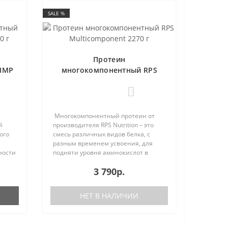
SALE %
Протеин
IMP
многокомпонентный RPS
Multicomponent 2270 г
1
Многокомпонентный протеин от
й
производителя RPS Nutrition – это
ого
смесь различных видов белка, с
разным временем усвоения, для
ности
подняти уровня аминокислот в
рое
крови на протяжении
3 790р.
ская
продолжительного времени.RPS
ией
Nutrition Multicomponent - предн..
НЕТ В НАЛИЧИИ