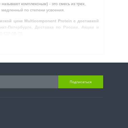
 называют комплексным) - это смесь из трех,
и медленный по степени усвоения.
изкой цене Multicomponent Protein
с доставкой
нкт-Петербурге. Доставка по России. Акции и
9-525-98-78
Подписаться