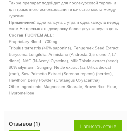
Так же препарат подойдет для послекурсовой терпии и
для грамотного использования в качестве моста между
курсами.
Применение:
одна капсула с утра и одна капсула перед
сном.Не превышать дозировку более двух капсул в день.
Состав FUCK'EM ALL:
Proprietary Blend : 700mg
Tribulus terrestris (40% saponins), Fenugreek Seed Extract,
Eurycoma Longifolia, Arimistane (Androsta-3,5-diene-7,17-
dione), NAC (N-Acetyl Cysteine), Milk Thistle extract (seed)
80% silymarin, Stinging Nettle extract (as Urtica dioica)
(root), Saw Palmetto Extract (Serenoa repens) (berries),
Hawthorn Berry Powder (Crataegus Oxyacantha)
Other Ingredients: Magnesium Stearate, Brown Rice Flour,
Hypromellose
Отзывов (1)
Написать отзыв