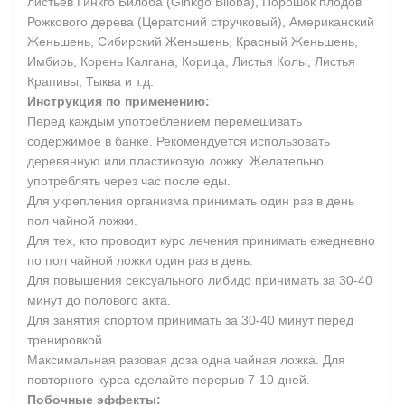
листьев Гинкго Билоба (Ginkgo Biloba), Порошок плодов
Рожкового дерева (Цератоний стручковый), Американский
Женьшень, Сибирский Женьшень, Красный Женьшень,
Имбирь, Корень Калгана, Корица, Листья Колы, Листья
Крапивы, Тыква и т.д.
Инструкция по применению:
Перед каждым употреблением перемешивать
содержимое в банке. Рекомендуется использовать
деревянную или пластиковую ложку. Желательно
употреблять через час после еды.
Для укрепления организма принимать один раз в день
пол чайной ложки.
Для тех, кто проводит курс лечения принимать ежедневно
по пол чайной ложки один раз в день.
Для повышения сексуального либидо принимать за 30-40
минут до полового акта.
Для занятия спортом принимать за 30-40 минут перед
тренировкой.
Максимальная разовая доза одна чайная ложка. Для
повторного курса сделайте перерыв 7-10 дней.
Побочные эффекты: