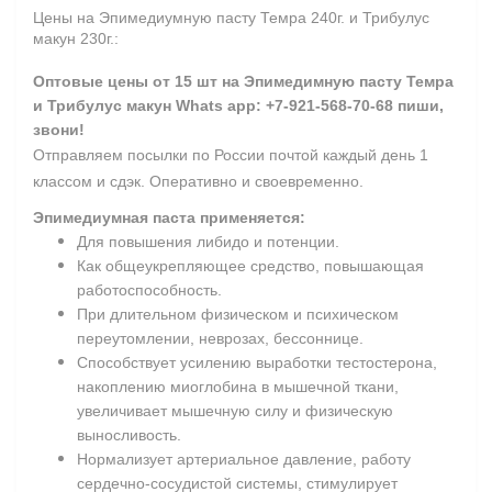
Цены на Эпимедиумную пасту Темра 240г. и Трибулус
макун 230г.:
Оптовые цены от 15 шт на Эпимедимную пасту Темра
и Трибулус макун Whats app: +7-921-568-70-68 пиши,
звони!
Отправляем посылки по России почтой каждый день 1
классом и сдэк. Оперативно и своевременно.
Эпимедиумная паста применяется:
Для повышения либидо и потенции.
Как общеукрепляющее средство, повышающая
работоспособность.
При длительном физическом и психическом
переутомлении, неврозах, бессоннице.
Способствует усилению выработки тестостерона,
накоплению миоглобина в мышечной ткани,
увеличивает мышечную силу и физическую
выносливость.
Нормализует артериальное давление, работу
сердечно-сосудистой системы, стимулирует