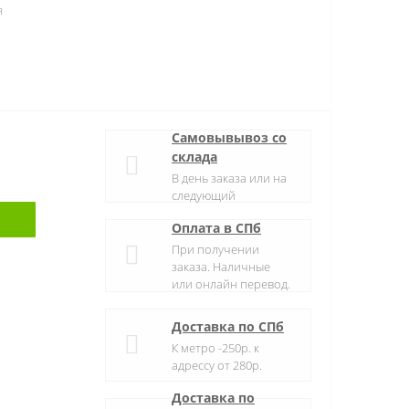
я
Самовывывоз со
склада
В день заказа или на
следующий
Оплата в СПб
При получении
заказа. Наличные
или онлайн перевод.
Доставка по СПб
К метро -250р. к
адрессу от 280р.
Доставка по