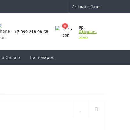
Личный кабинет
0
0р.
+7-999-218-98-68
Оформить
заказ
 и Оплата
На подарок