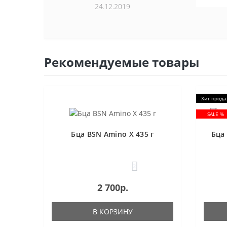
24.12.2019
Рекомендуемые товары
Хит прод
SALE %
Бца BSN Amino X 435 г
Бца 
2
2 700р.
В КОРЗИНУ