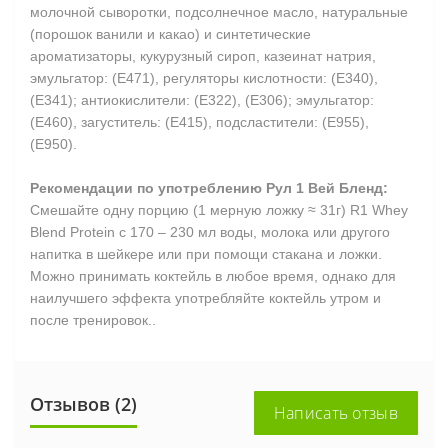
молочной сыворотки, подсолнечное масло, натуральные
(порошок ванили и какао) и синтетические
ароматизаторы, кукурузный сироп, казеинат натрия,
эмульгатор: (Е471), регуляторы кислотности: (Е340),
(Е341); антиокислители: (Е322), (Е306); эмульгатор:
(Е460), загуститель: (Е415), подсластители: (Е955),
(Е950).
Рекомендации по употреблению Рул 1 Вей Бленд:
Смешайте одну порцию (1 мерную ложку ≈ 31г) R1 Whey
Blend Protein с 170 – 230 мл воды, молока или другого
напитка в шейкере или при помощи стакана и ложки.
Можно принимать коктейль в любое время, однако для
наилучшего эффекта употребляйте коктейль утром и
после тренировок..
Отзывов (2)
Написать отзыв