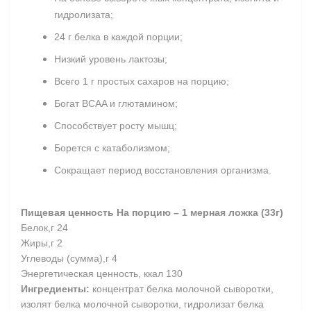
гидролизата;
24 г белка в каждой порции;
Низкий уровень лактозы;
Всего 1 г простых сахаров на порцию;
Богат BCAA и глютамином;
Способствует росту мышц;
Борется с катаболизмом;
Сокращает период восстановления организма.
Пищевая ценность На порцию – 1 мерная ложка (33г)
Белок,г 24
Жиры,г 2
Углеводы (сумма),г 4
Энергетическая ценность, ккал 130
Ингредиенты:
концентрат белка молочной сыворотки,
изолят белка молочной сыворотки, гидролизат белка