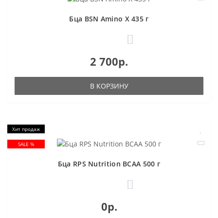
Бца BSN Amino X 435 г
2
2 700р.
В КОРЗИНУ
Хит продаж
SALE %
Бца RPS Nutrition BCAA 500 г
2
0р.