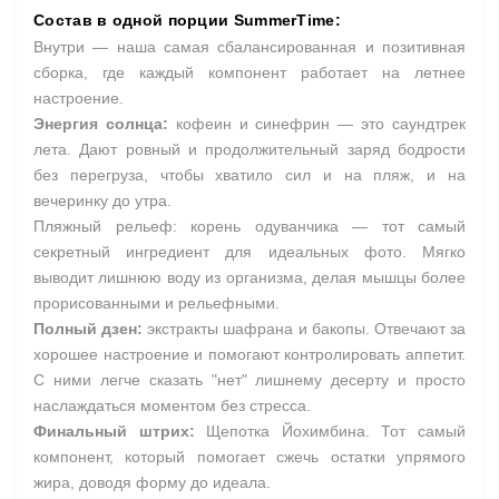
Состав в одной порции SummerTime:
Внутри — наша самая сбалансированная и позитивная
сборка, где каждый компонент работает на летнее
настроение.
Энергия солнца:
кофеин и синефрин — это саундтрек
лета. Дают ровный и продолжительный заряд бодрости
без перегруза, чтобы хватило сил и на пляж, и на
вечеринку до утра.
Пляжный рельеф: корень одуванчика — тот самый
секретный ингредиент для идеальных фото. Мягко
выводит лишнюю воду из организма, делая мышцы более
прорисованными и рельефными.
Полный дзен:
экстракты шафрана и бакопы. Отвечают за
хорошее настроение и помогают контролировать аппетит.
С ними легче сказать "нет" лишнему десерту и просто
наслаждаться моментом без стресса.
Финальный штрих:
Щепотка Йохимбина. Тот самый
компонент, который помогает сжечь остатки упрямого
жира, доводя форму до идеала.