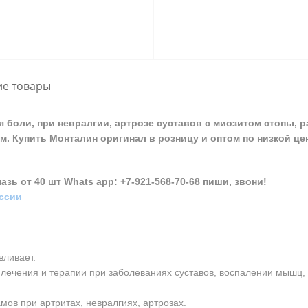
е товары
ия боли, при невралгии, артрозе суставов с миозитом стопы,
м.
Купить Монталин оригинал в розницу и оптом по низкой це
зь от 40 шт Whats app: +7-921-568-70-68 пиши, звони!
оссии
вливает.
лечения и терапии при заболеваниях суставов, воспалении мышц,
мов при артритах, невралгиях, артрозах.