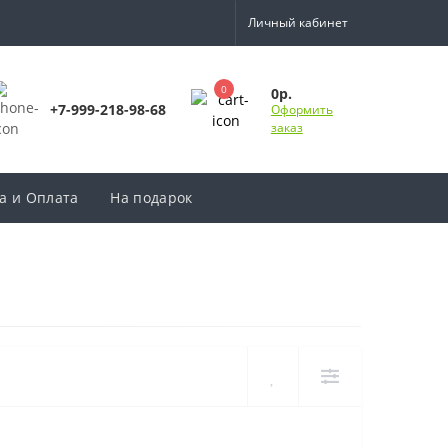
Личный кабинет
0
0р.
+7-999-218-98-68
Оформить
заказ
а и Оплата
На подарок