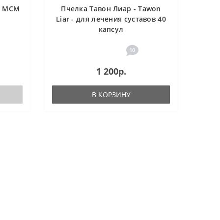
н МСМ
Пчелка Тавон Лиар - Tawon
Liar - для лечения суставов 40
капсул
10
1 200р.
В КОРЗИНУ