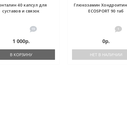
нталин 40 капсул для
Глюкозамин Хондроити
суставов и связок
ECOSPORT 90 таб
19
1
1 000р.
0р.
В КОРЗИНУ
НЕТ В НАЛИЧИИ