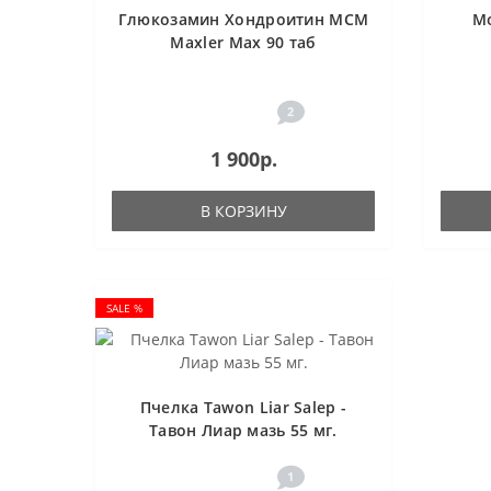
Глюкозамин Хондроитин МСМ
Мо
Maxler Max 90 таб
2
1 900р.
В КОРЗИНУ
SALE %
Пчелка Tawon Liar Salep -
Тавон Лиар мазь 55 мг.
1