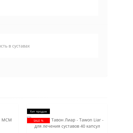
сть в суставах
Хит продаж
SALE %