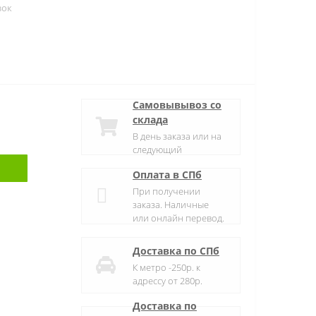
зок
Самовывывоз со
склада
В день заказа или на
следующий
Оплата в СПб
При получении
заказа. Наличные
или онлайн перевод.
Доставка по СПб
К метро -250р. к
адрессу от 280р.
Доставка по