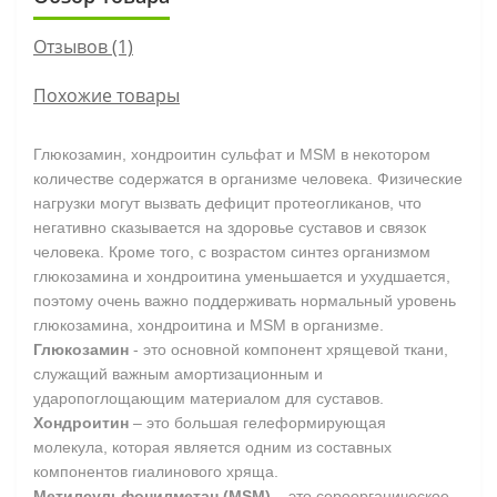
Отзывов (1)
Похожие товары
Глюкозамин, хондроитин сульфат и MSM в некотором
количестве содержатся в организме человека. Физические
нагрузки могут вызвать дефицит протеогликанов, что
негативно сказывается на здоровье суставов и связок
человека. Кроме того, с возрастом синтез организмом
глюкозамина и хондроитина уменьшается и ухудшается,
поэтому очень важно поддерживать нормальный уровень
глюкозамина, хондроитина и MSM в организме.
Глюкозамин
- это основной компонент хрящевой ткани,
служащий важным амортизационным и
ударопоглощающим материалом для суставов.
Хондроитин
– это большая гелеформирующая
молекула, которая является одним из составных
компонентов гиалинового хряща.
Метилсульфонилметан (MSM)
– это сероорганическое