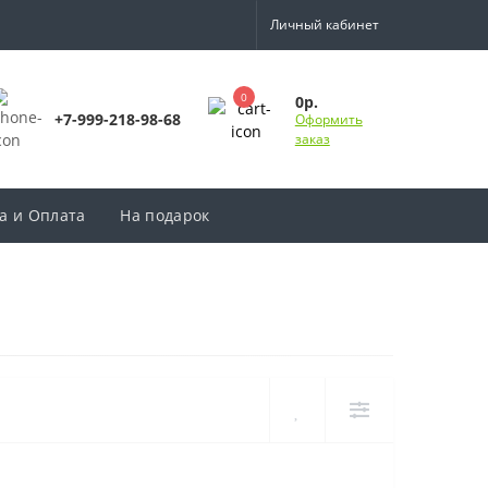
Личный кабинет
0
0р.
+7-999-218-98-68
Оформить
заказ
а и Оплата
На подарок