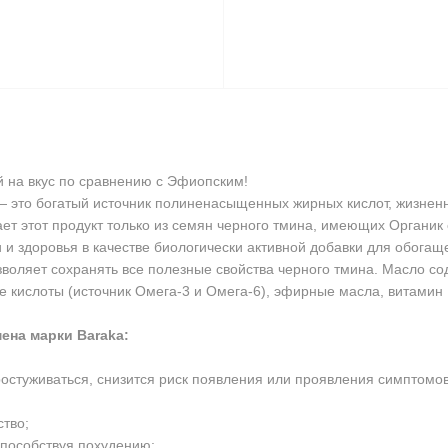
 на вкус по сравнению с Эфиопским!
 это богатый источник полиненасыщенных жирных кислот, жизненн
ет этот продукт только из семян черного тмина, имеющих Органик
 и здоровья в качестве биологически активной добавки для обог
зволяет сохранять все полезные свойства черного тмина. Масло 
кислоты (источник Омега-3 и Омега-6), эфирные масла, витамин 
ена марки Baraka:
стуживаться, снизится риск появления или проявления симптомов 
ство;
способствуя похудению;