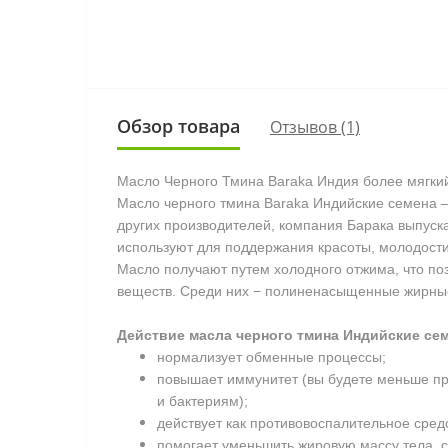
Обзор товара
Отзывов (1)
Масло Черного Тмина Baraka Индия
более мягкий
Масло черного тмина Baraka Индийские семена —
других производителей, компания Барака выпуска
используют для поддержания красоты, молодости
Масло получают путем холодного отжима, что по
веществ. Среди них − полиненасыщенные жирные 
Действие масла черного тмина Индийские сем
нормализует обменные процессы;
повышает иммунитет (вы будете меньше про
и бактериям);
действует как противовоспалительное сред
помогает уменьшить жировую массу тела, 