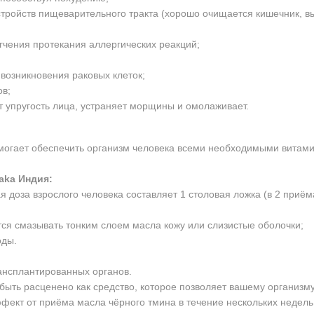
тройств пищеварительного тракта (хорошо очищается кишечник, вы
гчения протекания аллергических реакций;
возникновения раковых клеток;
ов;
упругость лица, устраняет морщины и омолаживает.
огает обеспечить организм человека всеми необходимыми витам
aka Индия
:
доза взрослого человека составляет 1 столовая ложка (в 2 приём
я смазывать тонким слоем масла кожу или слизистые оболочки;
оды.
ансплантированных органов.
быть расценено как средство, которое позволяет вашему организм
ект от приёма масла чёрного тмина в течение нескольких недель