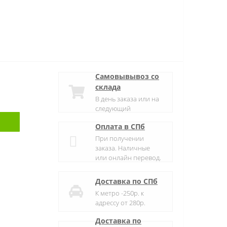
Самовывывоз со
склада
В день заказа или на
следующий
Оплата в СПб
При получении
заказа. Наличные
или онлайн перевод.
Доставка по СПб
К метро -250р. к
адрессу от 280р.
Доставка по