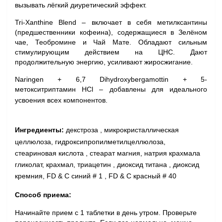
вызывать лёгкий диуретический эффект.
Tri-Xanthine Blend
– включает в себя метилксантины
(предшественники кофеина), содержащиеся в Зелёном
чае, Теобромине и Чай Мате. Обладают сильным
стимулирующим действием на ЦНС. Дают
продолжительную энергию, усиливают жиросжигание.
Naringen + 6,7 Dihydroxybergamottin + 5-
метокситриптамин HCl
– добавлены для идеального
усвоения всех компонентов.
Ингредиенты:
декстроза , микрокристаллическая
целлюлоза, гидроксипропилметилцеллюлоза,
стеариновая кислота , стеарат магния, натрия крахмала
гликолат,
крахмал, триацетин , диоксид титана , диоксид
кремния, FD & C синий # 1 , FD & C красный # 40
Способ приема:
Начинайте прием с 1 таблетки в день утром. Проверьте