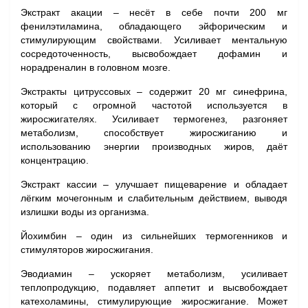
Экстракт акации
– несёт в себе почти 200 мг
фенилэтиламина, обладающего эйфорическим и
стимулирующим свойствами. Усиливает ментальную
сосредоточенность, высвобождает дофамин и
норадреналин в головном мозге.
Экстракты цитруссовых
– содержит 20 мг синефрина,
который с огромной частотой используется в
жиросжигателях. Усиливает термогенез, разгоняет
метаболизм, способствует жиросжиганию и
использованию энергии производных жиров, даёт
концентрацию.
Экстракт кассии
– улучшает пищеварение и обладает
лёгким мочегонным и слабительным действием, выводя
излишки воды из организма.
Йохимбин
– один из сильнейших термогенников и
стимуляторов жиросжигания.
Эводиамин
– ускоряет метаболизм, усиливает
теплопродукцию, подавляет аппетит и высвобождает
катехоламины, стимулирующие жиросжигание. Может