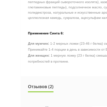
пептидных фракций сывороточного изолята), казе
глютаминовые пептиды), подсолнечное масло, сух
полидекстроза, натуральные и искусственные ар
целлюлозная камедь, сукралоза, ацесульфам кал
Применение Синта 6:
Для мужчин:
1-2 мерных ложки (23-46 г белка) 
Принимайте 1-4 порции в день в зависимости от
Для женщин:
1 мерную ложку (23 г белка) смеша
потребностей в протеине.
Отзывов (2)