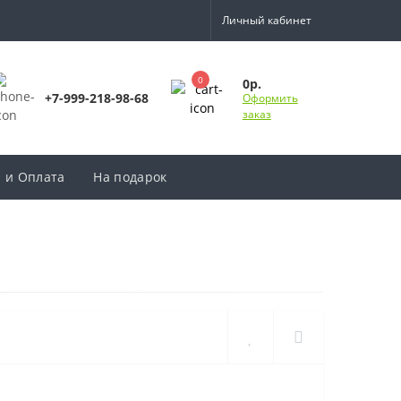
Личный кабинет
0
0р.
+7-999-218-98-68
Оформить
заказ
а и Оплата
На подарок