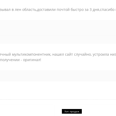
зывал в лен область,доставили почтой быстро за 3 дня,спасибо
чный мультикомпонентник, нашел сайт случайно, устроила низ
получении - оригинал!
Хит продаж