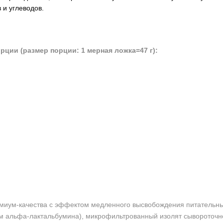
ров и углеводов.
ции (размер порции: 1 мерная ложка=47 г):
миум-качества с эффектом медленного высвобождения питательны
м альфа-лактальбумина), микрофильтрованный изолят сывороточн