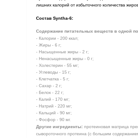
лишних калорий от избыточного количества жи
Состав
Syntha-6
:
Содержание питательных веществ в одной пор
- Калории - 200 ккал;
- Жиры - 6 г;
- Насыщенные жиры - 2 г;
- Ненасыщенные жиры - 0 г;
- Холестерин - 55 мг;
- Углеводы - 15 г;
- Клетчатка - 5 г;
- Сахар - 2 г;
- Белок - 22 г;
- Калий - 170 мг;
- Натрий - 220 мг;
- Кальций - 90 мг;
- Фосфор - 90 мг.
Другие ингредиенты:
протеиновая матрица пре
сывороточного протеина (с большим содержание