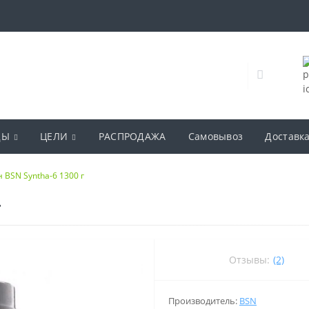
ДЫ
ЦЕЛИ
РАСПРОДАЖА
Самовывоз
Доставк
 BSN Syntha-6 1300 г
г
Отзывы:
(2)
Производитель:
BSN