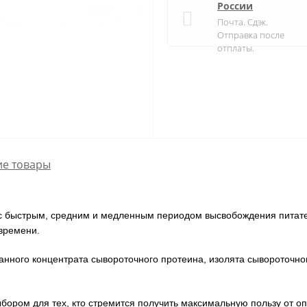
России
Почта. Сдэк.
Отправка после
отплаты.
е товары
 с быстрым, средним и медленным периодом высвобождения питате
времени.
нного концентрата сывороточного протеина, изолята сывороточног
ыбором для тех, кто стремится получить максимальную пользу от о