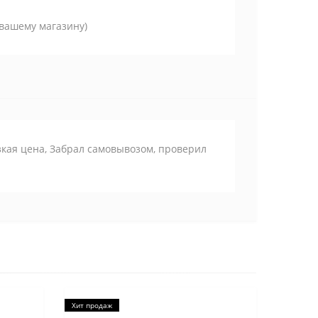
 вашему магазину)
кая цена, Забрал самовывозом, проверил
Хит продаж