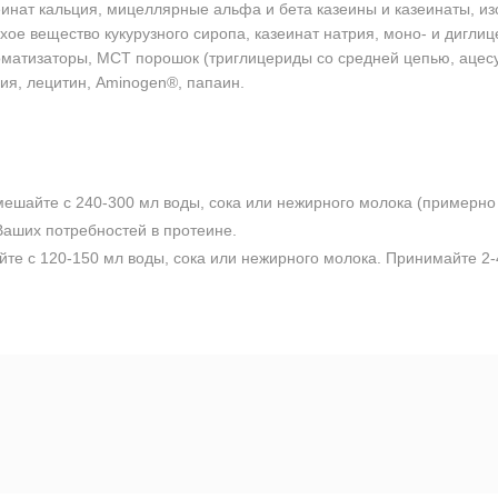
инат кальция, мицеллярные альфа и бета казеины и казеинаты, из
ое вещество кукурузного сиропа, казеинат натрия, моно- и диглице
оматизаторы, MCT порошок (триглицериды со средней цепью, ацесу
ия, лецитин, Aminogen®, папаин.
смешайте с 240-300 мл воды, сока или нежирного молока (примерно
 Ваших потребностей в протеине.
йте с 120-150 мл воды, сока или нежирного молока. Принимайте 2-