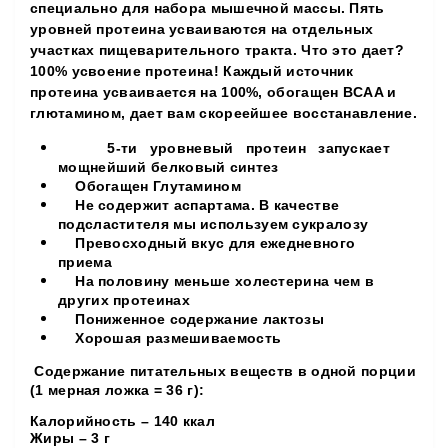
специально для набора мышечной массы. Пять
уровней протеина усваиваются на отдельных
участках пищеварительного тракта. Что это дает?
100% усвоение протеина! Каждый источник
протеина усваивается на 100%, обогащен BCAA и
глютамином, дает вам скореейшее воcстанавление.
5-ти уровневый протеин запускает
мощнейший белковый синтез
Обогащен Глутамином
Не содержит аспартама. В качестве
подсластителя мы используем сукралозу
Превосходный вкус для ежедневного
приема
На половину меньше холестерина чем в
других протеинах
Пониженное содержание лактозы
Хорошая размешиваемость
Содержание питательных веществ в одной порции
(1 мерная ложка = 36 г):
Калорийность – 140 ккал
Жиры – 3 г