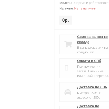
Модель:
Энергия и работоспосо
Наличие:
Нет в наличии
0р.
Самовывывоз со
склада
В день заказа или на
следующий
Оплата в СПб
При получении
заказа. Наличные
или онлайн перевод.
Доставка по СПб
К метро -250р. к
адрессу от 280р.
Доставка по