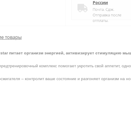
России
Почта. Сдэк.
Отправка после
отплаты.
е товары
tar питает организм энергией, а
ктивизирует стимуляцию мыш
предтренировочный комплекс помогает укротить свой аппетит, одн
сжигателя – контролит ваше состояние и разгоняет организм на н