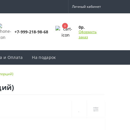
Личный кабинет
0
0р.
+7-999-218-98-68
Оформить
заказ
а и Оплата
На подарок
 порций)
ций)