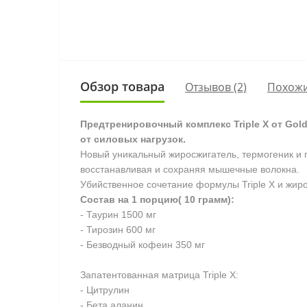
Обзор товара
Отзывов (2)
Похожи
Предтренировочный комплекс Triple X от Golds
от силовых нагрузок.
Новый уникальный жиросжигатель, термогеник и 
восстанавливая и сохраняя мышечные волокна.
Убийственное сочетание формулы Triple X и жиро
Состав на 1 порцию( 10 грамм):
- Таурин 1500 мг
- Тирозин 600 мг
- Безводный кофеин 350 мг
Запатентованная матрица Triple X:
- Цитрулин
- Бета аланин