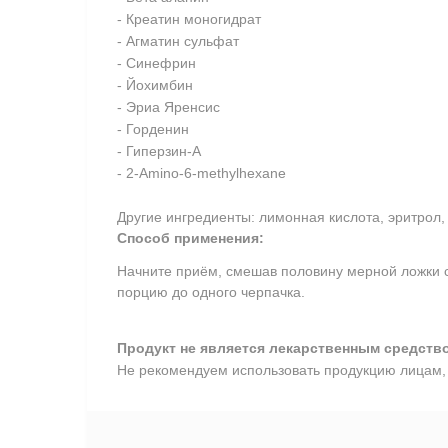
- Креатин моногидрат
- Агматин сульфат
- Синефрин
- Йохимбин
- Эриа Яренсис
- Горденин
- Гиперзин-А
- 2-Amino-6-methylhexane
Другие ингредиенты: лимонная кислота, эритрол, 
Способ применения:
Начните приём, смешав половину мерной ложки с
порцию до одного черпачка.
Продукт не является лекарственным средств
Не рекомендуем использовать продукцию лицам, 