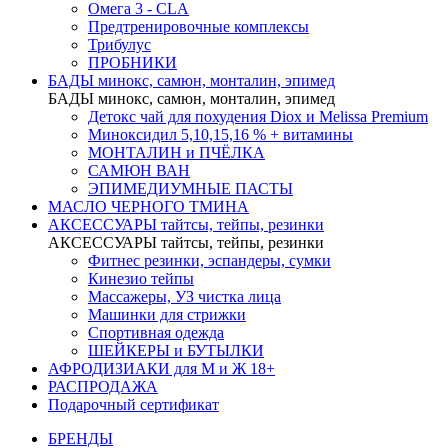
Омега 3 - CLA
Предтренировочные комплексы
Трибулус
ПРОБНИКИ
БАДЫ минокс, самюн, монталин, эпимед
БАДЫ минокс, самюн, монталин, эпимед
Детокс чай для похудения Diox и Melissa Premium
Миноксидил 5,10,15,16 % + витамины
МОНТАЛИН и ПЧЁЛКА
САМЮН ВАН
ЭПИМЕДИУМНЫЕ ПАСТЫ
МАСЛО ЧЕРНОГО ТМИНА
АКСЕССУАРЫ тайтсы, тейпы, резинки
АКСЕССУАРЫ тайтсы, тейпы, резинки
Фитнес резинки, эспандеры, сумки
Кинезио тейпы
Массажеры, УЗ чистка лица
Машинки для стрижки
Спортивная одежда
ШЕЙКЕРЫ и БУТЫЛКИ
АФРОДИЗИАКИ для М и Ж 18+
РАСПРОДАЖА
Подарочный сертификат
БРЕНДЫ