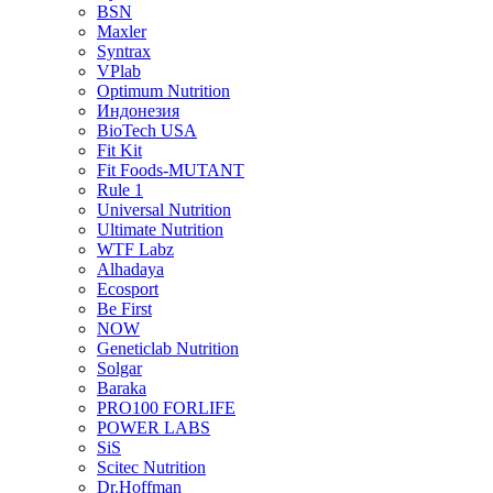
BSN
Maxler
Syntrax
VPlab
Optimum Nutrition
Индонезия
BioTech USA
Fit Kit
Fit Foods-MUTANT
Rule 1
Universal Nutrition
Ultimate Nutrition
WTF Labz
Alhadaya
Ecosport
Be First
NOW
Geneticlab Nutrition
Solgar
Baraka
PRO100 FORLIFE
POWER LABS
SiS
Scitec Nutrition
Dr.Hoffman