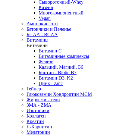
Сывороточный-Whey
Казеин
Многокомпонентный
Vegan
Аминокислоты
Батончики и Печенье
БЦАА - BCAA
Витамины
Витамины
Витамин C
Витаминные комплексы
Железо
Кальций, Магний, Б6
Биотин - Biotin B7
Витамин D3, K2
Цинк - Zinc
Гейнер
Глюкозамин Хондроитин МСМ
Жиросжигатели
ЗМА - ZMA
Изотоники
Коллаген
Креатин
Л-Карнитин
Мелатонин