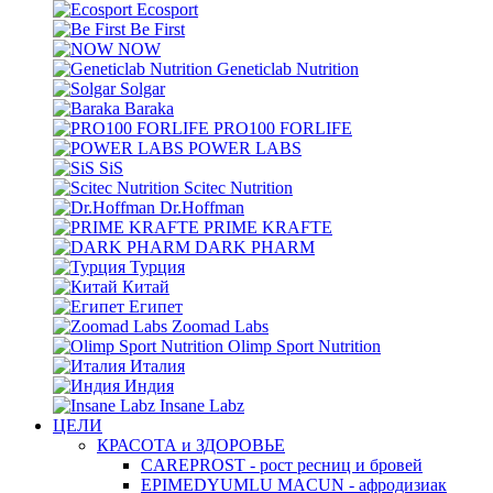
Ecosport
Be First
NOW
Geneticlab Nutrition
Solgar
Baraka
PRO100 FORLIFE
POWER LABS
SiS
Scitec Nutrition
Dr.Hoffman
PRIME KRAFTE
DARK PHARM
Турция
Китай
Египет
Zoomad Labs
Olimp Sport Nutrition
Италия
Индия
Insane Labz
ЦЕЛИ
КРАСОТА и ЗДОРОВЬЕ
CAREPROST - рост ресниц и бровей
EPIMEDYUMLU MACUN - афродизиак