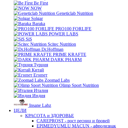
Be First
NOW
Geneticlab Nutrition
Solgar
Baraka
PRO100 FORLIFE
POWER LABS
SiS
Scitec Nutrition
Dr.Hoffman
PRIME KRAFTE
DARK PHARM
Турция
Китай
Египет
Zoomad Labs
Olimp Sport Nutrition
Италия
Индия
Insane Labz
ЦЕЛИ
КРАСОТА и ЗДОРОВЬЕ
CAREPROST - рост ресниц и бровей
EPIMEDYUMLU MACUN - афродизиак