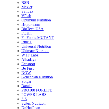
BSN
Maxler
Syntrax
VPlab
Optimum Nutrition
Индонезия
BioTech USA
Fit Kit
Fit Foods-MUTANT
Rule 1
Universal Nutrition
Ultimate Nutrition
WTF Labz
Alhadaya
Ecosport
Be First
NOW
Geneticlab Nutrition
Solgar
Baraka
PRO100 FORLIFE
POWER LABS
SiS
Scitec Nutrition
Dr.Hoffman