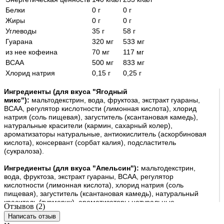
Белки
0 г
0 г
Жиры
0 г
0 г
Углеводы
35 г
58 г
Гуарана
320 мг
533 мг
из нее кофеина
70 мг
117 мг
BCAA
500 мг
833 мг
Хлорид натрия
0,15 г
0,25 г
Ингредиенты (для вкуса "Ягодный
микс"):
мальтодекстрин, вода, фруктоза, экстракт гуараны,
ВСАА, регулятор кислотности (лимонная кислота), хлорид
натрия (соль пищевая), загуститель (ксантановая камедь),
натуральные красители (кармин, сахарный колер),
ароматизаторы натуральные, антиокислитель (аскорбиновая
кислота), консервант (сорбат калия), подсластитель
(сукралоза).
Ингредиенты (для вкуса "Апельсин"):
мальтодекстрин,
вода, фруктоза, экстракт гуараны, ВСАА, регулятор
кислотности (лимонная кислота), хлорид натрия (соль
пищевая), загуститель (ксантановая камедь), натуральный
краситель (турмерик), ароматизаторы натуральные,
Отзывов (2)
антиокислитель (аскорбиновая кислота), консервант (сорбат
Написать отзыв
калия), подсластитель (сукралоза).