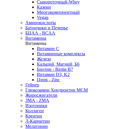
Сывороточный-Whey
Казеин
Многокомпонентный
Vegan
Аминокислоты
Батончики и Печенье
БЦАА - BCAA
Витамины
Витамины
Витамин C
Витаминные комплексы
Железо
Кальций, Магний, Б6
Биотин - Biotin B7
Витамин D3, K2
Цинк - Zinc
Гейнер
Глюкозамин Хондроитин МСМ
Жиросжигатели
ЗМА - ZMA
Изотоники
Коллаген
Креатин
Л-Карнитин
Мелатонин