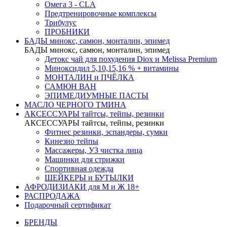
Омега 3 - CLA
Предтренировочные комплексы
Трибулус
ПРОБНИКИ
БАДЫ минокс, самюн, монталин, эпимед
БАДЫ минокс, самюн, монталин, эпимед
Детокс чай для похудения Diox и Melissa Premium
Миноксидил 5,10,15,16 % + витамины
МОНТАЛИН и ПЧЁЛКА
САМЮН ВАН
ЭПИМЕДИУМНЫЕ ПАСТЫ
МАСЛО ЧЕРНОГО ТМИНА
АКСЕССУАРЫ тайтсы, тейпы, резинки
АКСЕССУАРЫ тайтсы, тейпы, резинки
Фитнес резинки, эспандеры, сумки
Кинезио тейпы
Массажеры, УЗ чистка лица
Машинки для стрижки
Спортивная одежда
ШЕЙКЕРЫ и БУТЫЛКИ
АФРОДИЗИАКИ для М и Ж 18+
РАСПРОДАЖА
Подарочный сертификат
БРЕНДЫ