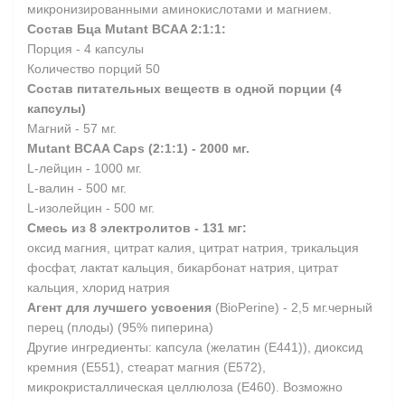
микронизированными аминокислотами и магнием.
Состав Бца Mutant BCAA 2:1:1
:
Порция - 4 капсулы
Количество порций 50
Состав питательных веществ в одной порции (4
капсулы)
Магний - 57 мг.
Mutant BCAA Caps (2:1:1) - 2000 мг.
L-лейцин - 1000 мг.
L-валин - 500 мг.
L-изолейцин - 500 мг.
Смесь из 8 электролитов - 131 мг:
оксид магния, цитрат калия, цитрат натрия, трикальция
фосфат, лактат кальция, бикарбонат натрия, цитрат
кальция, хлорид натрия
Агент для лучшего усвоения
(BioPerine) - 2,5 мг.
черный
перец (плоды) (95% пиперина)
Другие ингредиенты: капсула (желатин (Е441)), диоксид
кремния (Е551), стеарат магния (Е572),
микрокристаллическая целлюлоза (Е460). Возможно