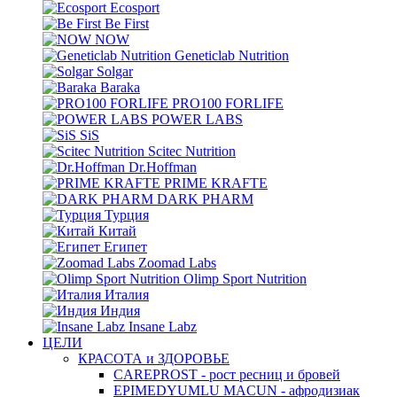
Ecosport
Be First
NOW
Geneticlab Nutrition
Solgar
Baraka
PRO100 FORLIFE
POWER LABS
SiS
Scitec Nutrition
Dr.Hoffman
PRIME KRAFTE
DARK PHARM
Турция
Китай
Египет
Zoomad Labs
Olimp Sport Nutrition
Италия
Индия
Insane Labz
ЦЕЛИ
КРАСОТА и ЗДОРОВЬЕ
CAREPROST - рост ресниц и бровей
EPIMEDYUMLU MACUN - афродизиак