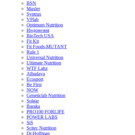
BSN
Maxler
Syntrax
VPlab
Optimum Nutrition
Индонезия
BioTech USA
Fit Kit
Fit Foods-MUTANT
Rule 1
Universal Nutrition
Ultimate Nutrition
WTF Labz
Alhadaya
Ecosport
Be First
NOW
Geneticlab Nutrition
Solgar
Baraka
PRO100 FORLIFE
POWER LABS
SiS
Scitec Nutrition
Dr.Hoffman