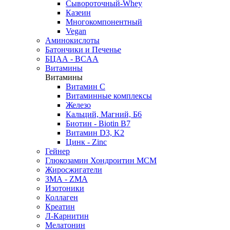
Сывороточный-Whey
Казеин
Многокомпонентный
Vegan
Аминокислоты
Батончики и Печенье
БЦАА - BCAA
Витамины
Витамины
Витамин C
Витаминные комплексы
Железо
Кальций, Магний, Б6
Биотин - Biotin B7
Витамин D3, K2
Цинк - Zinc
Гейнер
Глюкозамин Хондроитин МСМ
Жиросжигатели
ЗМА - ZMA
Изотоники
Коллаген
Креатин
Л-Карнитин
Мелатонин