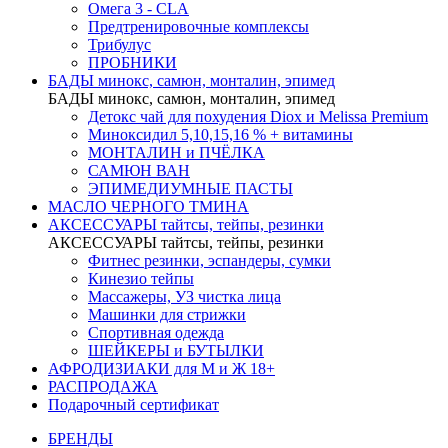
Омега 3 - CLA
Предтренировочные комплексы
Трибулус
ПРОБНИКИ
БАДЫ минокс, самюн, монталин, эпимед
БАДЫ минокс, самюн, монталин, эпимед
Детокс чай для похудения Diox и Melissa Premium
Миноксидил 5,10,15,16 % + витамины
МОНТАЛИН и ПЧЁЛКА
САМЮН ВАН
ЭПИМЕДИУМНЫЕ ПАСТЫ
МАСЛО ЧЕРНОГО ТМИНА
АКСЕССУАРЫ тайтсы, тейпы, резинки
АКСЕССУАРЫ тайтсы, тейпы, резинки
Фитнес резинки, эспандеры, сумки
Кинезио тейпы
Массажеры, УЗ чистка лица
Машинки для стрижки
Спортивная одежда
ШЕЙКЕРЫ и БУТЫЛКИ
АФРОДИЗИАКИ для М и Ж 18+
РАСПРОДАЖА
Подарочный сертификат
БРЕНДЫ