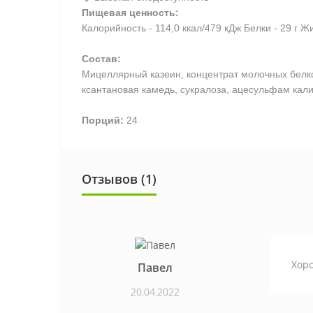
Пищевая ценность:
Калорийность - 114,0 ккал/479 кДж Белки - 29 г Жи
Состав:
Мицеллярный казеин, концентрат молочных белко
ксантановая камедь, сукралоза, ацесульфам кали
Порций:
24
Отзывов (1)
Хоро
Павел
20.04.2022