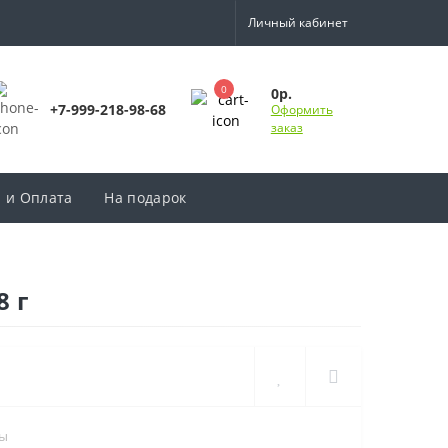
Личный кабинет
0
0р.
+7-999-218-98-68
Оформить
заказ
а и Оплата
На подарок
8 г
сы