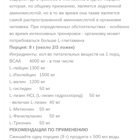
которая, по общему признанию, является эндогенной
аминокислотой, но в то же время она также является
самой распространенной аминокислотой в организме
человека. При определенных обстоятельствах - особенно
во время интенсивных тренировок - организму может
потребоваться больше L-глютамина
Порция: 9 г (около 2/3 ложек)
Ингридиенты: кол-во питательных веществ на 1 порц.
BCAA
4000 мг
- в том числе:
L-лейцин
1300 мг
L-Изолейцин
1500 мг
L-валин
1200 мг
L-гистидин
50 мг
L-лизин HCL (L-лизин гидрохлорид)
50 мг
- включая L-лизин
40 мг
L-Метионин
50 мг
L-Фенилаланин
50 мг
L-Треонин
50 мг
РЕКОМЕНДАЦИИ ПО ПРИМЕНЕНИЮ
Смешайте одну порцию (9 г) продукта с 500 мл воды.