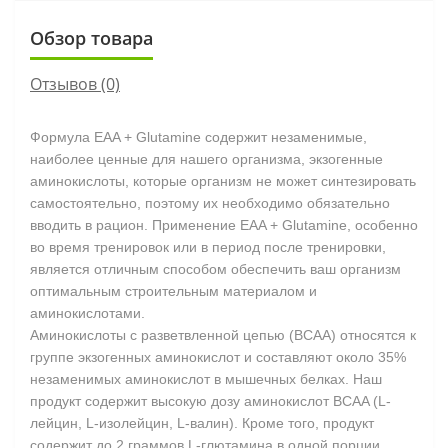
Обзор товара
Отзывов (0)
Формула EAA + Glutamine содержит незаменимые,
наиболее ценные для нашего организма, экзогенные
аминокислоты, которые организм не может синтезировать
самостоятельно, поэтому их необходимо обязательно
вводить в рацион. Применение EAA + Glutamine, особенно
во время тренировок или в период после тренировки,
является отличным способом обеспечить ваш организм
оптимальным строительным материалом и
аминокислотами.
Аминокислоты с разветвленной цепью (BCAA) относятся к
группе экзогенных аминокислот и составляют около 35%
незаменимых аминокислот в мышечных белках. Наш
продукт содержит высокую дозу аминокислот BCAA (L-
лейцин, L-изолейцин, L-валин). Кроме того, продукт
содержит до 2 граммов L-глютамина в одной порции,