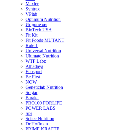
Maxler
Syntrax
VPlab
Optimum Nutrition
Индонезия
BioTech USA
Fit Kit
Fit Foods-MUTANT
Rule 1
Universal Nutrition
Ultimate Nutrition
WTF Labz
Alhadaya
Ecosport
Be First
NOW
Geneticlab Nutrition
Solgar
Baraka
PRO100 FORLIFE
POWER LABS
SiS
Scitec Nutrition
Dr.Hoffman
PRIME KRAFTE