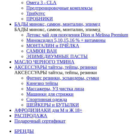
Омега 3 - CLA
Предтренировочные комплексы
Трибулус
ПРОБНИКИ
БАДЫ минокс, самюн, монталин, эпимед
БАДЫ минокс, самюн, монталин, эпимед
Детокс чай для похудения Diox и Melissa Premium
Миноксидил 5,10,15,16 % + витамины
МОНТАЛИН и ПЧЁЛКА
САМЮН ВАН
ЭПИМЕДИУМНЫЕ ПАСТЫ
МАСЛО ЧЕРНОГО ТМИНА
АКСЕССУАРЫ тайтсы, тейпы, резинки
АКСЕССУАРЫ тайтсы, тейпы, резинки
Фитнес резинки, эспандеры, сумки
Кинезио тейпы
Массажеры, УЗ чистка лица
Машинки для стрижки
Спортивная одежда
ШЕЙКЕРЫ и БУТЫЛКИ
АФРОДИЗИАКИ для М и Ж 18+
РАСПРОДАЖА
Подарочный сертификат
БРЕНДЫ