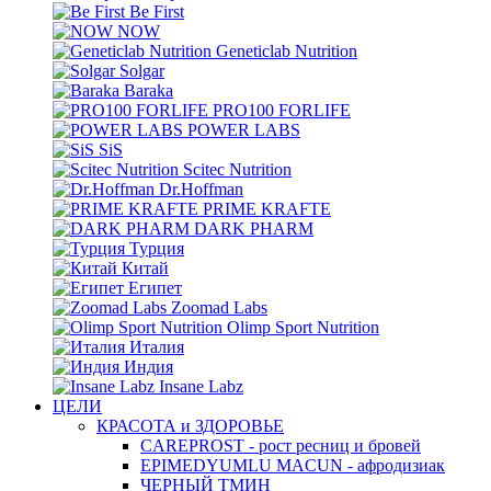
Be First
NOW
Geneticlab Nutrition
Solgar
Baraka
PRO100 FORLIFE
POWER LABS
SiS
Scitec Nutrition
Dr.Hoffman
PRIME KRAFTE
DARK PHARM
Турция
Китай
Египет
Zoomad Labs
Olimp Sport Nutrition
Италия
Индия
Insane Labz
ЦЕЛИ
КРАСОТА и ЗДОРОВЬЕ
CAREPROST - рост ресниц и бровей
EPIMEDYUMLU MACUN - афродизиак
ЧЕРНЫЙ ТМИН