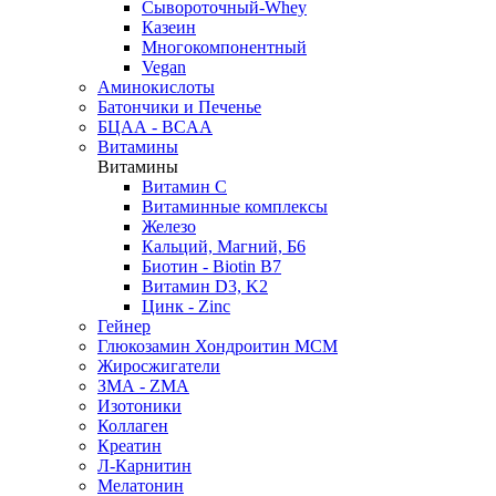
Сывороточный-Whey
Казеин
Многокомпонентный
Vegan
Аминокислоты
Батончики и Печенье
БЦАА - BCAA
Витамины
Витамины
Витамин C
Витаминные комплексы
Железо
Кальций, Магний, Б6
Биотин - Biotin B7
Витамин D3, K2
Цинк - Zinc
Гейнер
Глюкозамин Хондроитин МСМ
Жиросжигатели
ЗМА - ZMA
Изотоники
Коллаген
Креатин
Л-Карнитин
Мелатонин