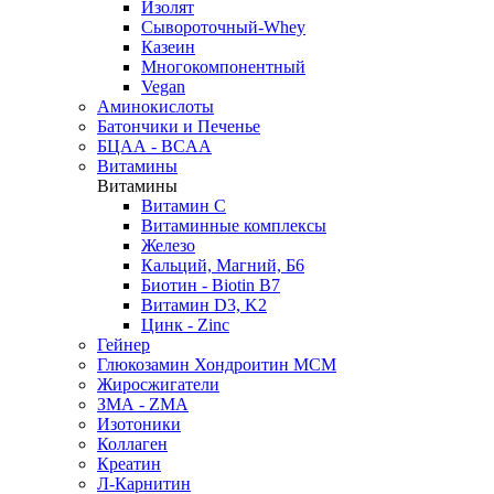
Изолят
Сывороточный-Whey
Казеин
Многокомпонентный
Vegan
Аминокислоты
Батончики и Печенье
БЦАА - BCAA
Витамины
Витамины
Витамин C
Витаминные комплексы
Железо
Кальций, Магний, Б6
Биотин - Biotin B7
Витамин D3, K2
Цинк - Zinc
Гейнер
Глюкозамин Хондроитин МСМ
Жиросжигатели
ЗМА - ZMA
Изотоники
Коллаген
Креатин
Л-Карнитин