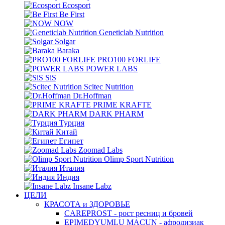
Ecosport
Be First
NOW
Geneticlab Nutrition
Solgar
Baraka
PRO100 FORLIFE
POWER LABS
SiS
Scitec Nutrition
Dr.Hoffman
PRIME KRAFTE
DARK PHARM
Турция
Китай
Египет
Zoomad Labs
Olimp Sport Nutrition
Италия
Индия
Insane Labz
ЦЕЛИ
КРАСОТА и ЗДОРОВЬЕ
CAREPROST - рост ресниц и бровей
EPIMEDYUMLU MACUN - афродизиак