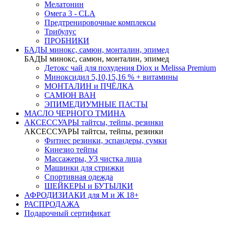
Мелатонин
Омега 3 - CLA
Предтренировочные комплексы
Трибулус
ПРОБНИКИ
БАДЫ минокс, самюн, монталин, эпимед
БАДЫ минокс, самюн, монталин, эпимед
Детокс чай для похудения Diox и Melissa Premium
Миноксидил 5,10,15,16 % + витамины
МОНТАЛИН и ПЧЁЛКА
САМЮН ВАН
ЭПИМЕДИУМНЫЕ ПАСТЫ
МАСЛО ЧЕРНОГО ТМИНА
АКСЕССУАРЫ тайтсы, тейпы, резинки
АКСЕССУАРЫ тайтсы, тейпы, резинки
Фитнес резинки, эспандеры, сумки
Кинезио тейпы
Массажеры, УЗ чистка лица
Машинки для стрижки
Спортивная одежда
ШЕЙКЕРЫ и БУТЫЛКИ
АФРОДИЗИАКИ для М и Ж 18+
РАСПРОДАЖА
Подарочный сертификат