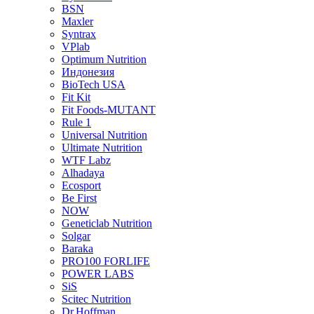
BSN
Maxler
Syntrax
VPlab
Optimum Nutrition
Индонезия
BioTech USA
Fit Kit
Fit Foods-MUTANT
Rule 1
Universal Nutrition
Ultimate Nutrition
WTF Labz
Alhadaya
Ecosport
Be First
NOW
Geneticlab Nutrition
Solgar
Baraka
PRO100 FORLIFE
POWER LABS
SiS
Scitec Nutrition
Dr.Hoffman