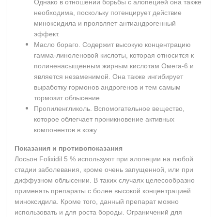
Однако в отношении борьбы с алопецией она также
необходима, поскольку потенцирует действие
миноксидила и проявляет антиандрогенный
эффект.
Масло бораго. Содержит высокую концентрацию
гамма-линоленовой кислоты, которая относится к
полиненасыщенным жирным кислотам Омега-6 и
является незаменимой. Она также ингибирует
выработку гормонов андрогенов и тем самым
тормозит облысение.
Пропиленгликоль. Вспомогательное вещество,
которое облегчает проникновение активных
компонентов в кожу.
Показания и противопоказания
Лосьон Folixidil 5 % используют при алопеции на любой
стадии заболевания, кроме очень запущенной, или при
диффузном облысении. В таких случаях целесообразно
применять препараты с более высокой концентрацией
миноксидила. Кроме того, данный препарат можно
использовать и для роста бороды. Ограничений для