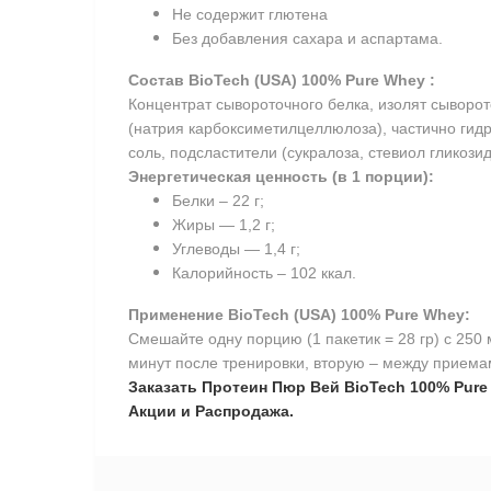
Не содержит глютена
Без добавления сахара и аспартама.
Состав BioTech (USA) 100% Pure Whey :
Концентрат сывороточного белка, изолят сыворото
(натрия карбоксиметилцеллюлоза), частично гидр
соль, подсластители (сукралоза, стевиол гликози
Энергетическая ценность (в 1 порции):
Белки – 22 г;
Жиры — 1,2 г;
Углеводы — 1,4 г;
Калорийность – 102 ккал.
Применение
BioTech (USA) 100% Pure Whey
:
Смешайте одну порцию (1 пакетик = 28 гр) с 250
минут после тренировки, вторую – между прием
Заказать Протеин Пюр Вей BioTech 100% Pure 
Акции и Распродажа.