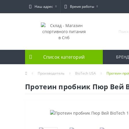
Наш адрес
Время работы
Список категорий
БРЕН
Производитель
BioTech USA
Протеин проб
Протеин пробник Пюр Вей Bi