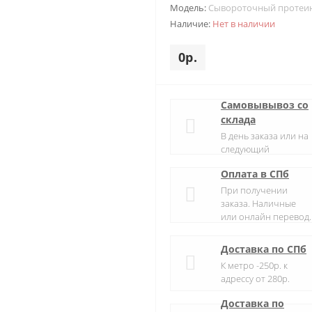
Модель:
Сывороточный протеи
Наличие:
Нет в наличии
0р.
Самовывывоз со
склада
В день заказа или на
следующий
Оплата в СПб
При получении
заказа. Наличные
или онлайн перевод.
Доставка по СПб
К метро -250р. к
адрессу от 280р.
Доставка по