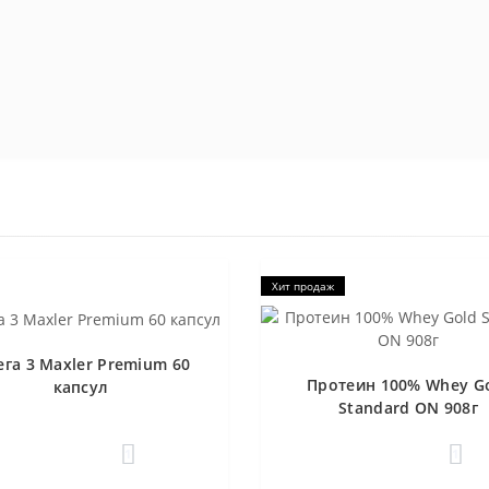
Хит продаж
га 3 Maxler Premium 60
Протеин 100% Whey G
капсул
Standard ON 908г
1
1