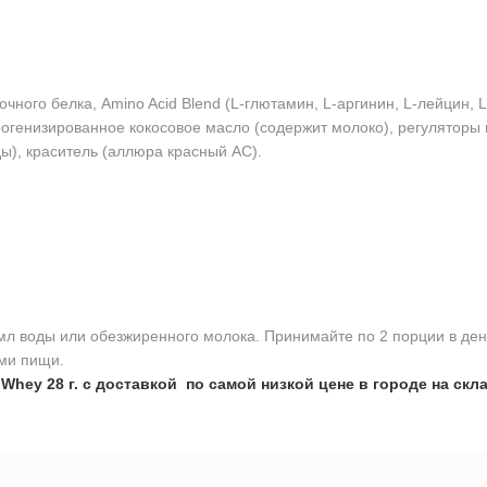
чного белка, Amino Acid Blend (L-глютамин, L-аргинин, L-лейцин, 
огенизированное кокосовое масло (содержит молоко), регуляторы к
ды), краситель (аллюра красный AC).
 мл воды или обезжиренного молока. Принимайте по 2 порции в де
ами пищи.
Whey 28 г. с доставкой по самой низкой цене в городе на скла