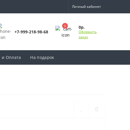
Личный кабинет
0
0р.
+7-999-218-98-68
Оформить
заказ
а и Оплата
На подарок