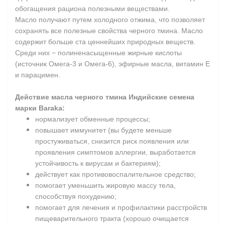
обогащения рациона полезными веществами.
Масло получают путем холодного отжима, что позволяет
сохранять все полезные свойства черного тмина. Масло
содержит больше ста ценнейших природных веществ.
Среди них − полиненасыщенные жирные кислоты
(источник Омега-3 и Омега-6), эфирные масла, витамин Е
и парацимен.
Действие масла черного тмина Индийские семена
марки Baraka:
нормализует обменные процессы;
повышает иммунитет (вы будете меньше
простуживаться, снизится риск появления или
проявления симптомов аллергии, выработается
устойчивость к вирусам и бактериям);
действует как противовоспалительное средство;
помогает уменьшить жировую массу тела,
способствуя похудению;
помогает для лечения и профилактики расстройств
пищеварительного тракта (хорошо очищается