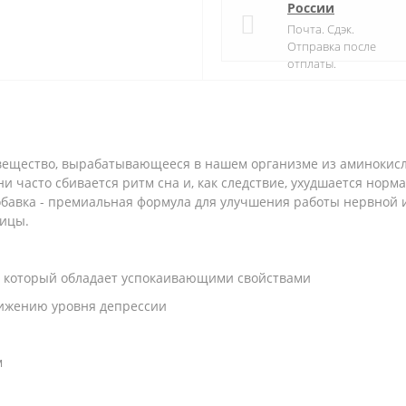
России
Почта. Сдэк.
Отправка после
отплаты.
е вещество, вырабатывающееся в нашем организме из аминокис
 часто сбивается ритм сна и, как следствие, ухудшается нор
бавка - премиальная формула для улучшения работы нервной и
ницы.
я, который обладает успокаивающими свойствами
нижению уровня депрессии
м