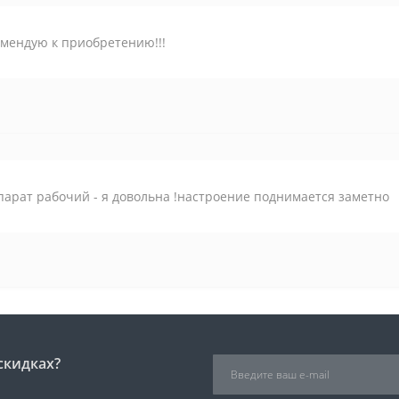
мендую к приобретению!!!
арат рабочий - я довольна !настроение поднимается заметно
скидках?