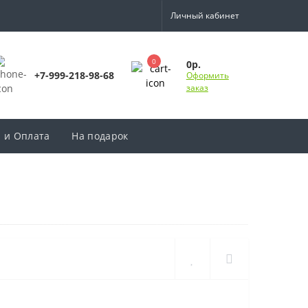
Личный кабинет
0
0р.
+7-999-218-98-68
Оформить
заказ
а и Оплата
На подарок