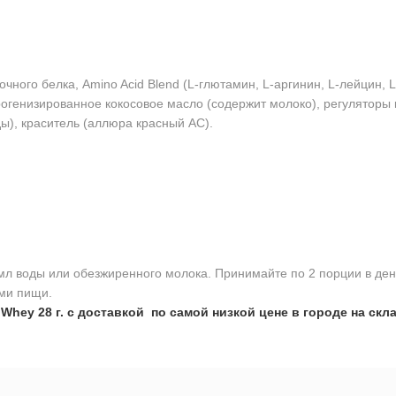
чного белка, Amino Acid Blend (L-глютамин, L-аргинин, L-лейцин, 
огенизированное кокосовое масло (содержит молоко), регуляторы к
ды), краситель (аллюра красный AC).
 мл воды или обезжиренного молока. Принимайте по 2 порции в де
ами пищи.
Whey 28 г. с доставкой по самой низкой цене в городе на скла