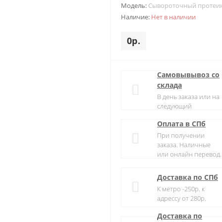
Модель:
Сывороточный протеи
Наличие:
Нет в наличии
0р.
Самовывывоз со
склада
В день заказа или на
следующий
Оплата в СПб
При получении
заказа. Наличные
или онлайн перевод.
Доставка по СПб
К метро -250р. к
адрессу от 280р.
Доставка по