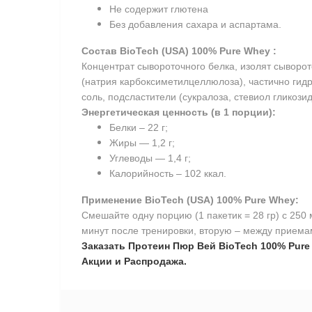
Не содержит глютена
Без добавления сахара и аспартама.
Состав BioTech (USA) 100% Pure Whey :
Концентрат сывороточного белка, изолят сыворото
(натрия карбоксиметилцеллюлоза), частично гидр
соль, подсластители (сукралоза, стевиол гликози
Энергетическая ценность (в 1 порции):
Белки – 22 г;
Жиры — 1,2 г;
Углеводы — 1,4 г;
Калорийность – 102 ккал.
Применение
BioTech (USA) 100% Pure Whey
:
Смешайте одну порцию (1 пакетик = 28 гр) с 250
минут после тренировки, вторую – между прием
Заказать Протеин Пюр Вей BioTech 100% Pure 
Акции и Распродажа.