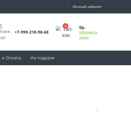
Личный кабинет
0
0р.
+7-999-218-98-68
Оформить
заказ
а и Оплата
На подарок