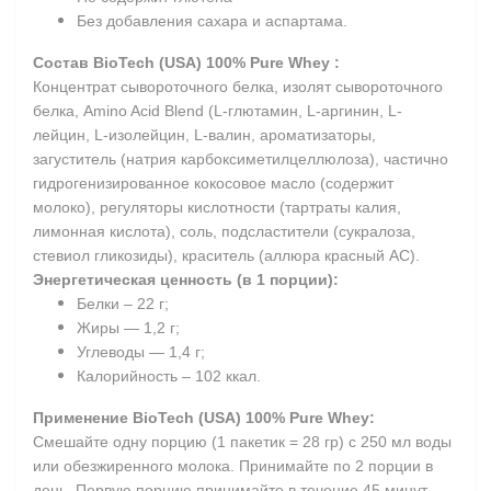
Без добавления сахара и аспартама.
Состав BioTech (USA) 100% Pure Whey :
Концентрат сывороточного белка, изолят сывороточного
белка, Amino Acid Blend (L-глютамин, L-аргинин, L-
лейцин, L-изолейцин, L-валин, ароматизаторы,
загуститель (натрия карбоксиметилцеллюлоза), частично
гидрогенизированное кокосовое масло (содержит
молоко), регуляторы кислотности (тартраты калия,
лимонная кислота), соль, подсластители (сукралоза,
стевиол гликозиды), краситель (аллюра красный AC).
Энергетическая ценность (в 1 порции):
Белки – 22 г;
Жиры — 1,2 г;
Углеводы — 1,4 г;
Калорийность – 102 ккал.
Применение
BioTech (USA) 100% Pure Whey
:
Смешайте одну порцию (1 пакетик = 28 гр) с 250 мл воды
или обезжиренного молока. Принимайте по 2 порции в
день. Первую порцию принимайте в течение 45 минут