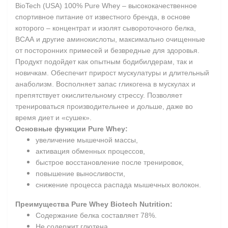
BioTech (USA) 100% Pure Whey – высококачественное
спортивное питание от известного бренда, в основе
которого – концентрат и изолят сывороточного белка,
ВСАА и другие аминокислоты, максимально очищенные
от посторонних примесей и безвредные для здоровья.
Продукт подойдет как опытным бодибилдерам, так и
новичкам. Обеспечит прирост мускулатуры и длительный
анаболизм. Восполняет запас гликогена в мускулах и
препятствует окислительному стрессу. Позволяет
тренироваться производительнее и дольше, даже во
время диет и «сушек».
Основные функции Pure Whey:
увеличение мышечной массы,
активация обменных процессов,
быстрое восстановление после тренировок,
повышение выносливости,
снижение процесса распада мышечных волокон.
Преимущества Pure Whey Biotech Nutrition:
Содержание белка составляет 78%.
Не содержит глютена