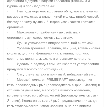
сравнении с другими видами коллагена (говяжьим и
куриным) и производителями:
· Пептиды морского коллагена обладают маленьким
размером молекул, а также низкой молекулярной массой,
благодаря чему лучше и быстрее усваивается клетками
организма;
· Максимально приближенные свойства к
естественному человеческому коллагену;
· Лучше усваивается пищеварительной системой;
· Уровень треонина, аланина, лейцина, глутаминовой
кислоты, цистина, фениаланина, глицина, пролина,
серина, метионина выше, чем в говяжьем коллагене;
· Идеально подходит тем, кто избегает употребления
продуктов мясного происхождения;
· Отсутствие запаха и приятный, нейтральный вкус;
· Морской коллаген PRIMEKRAFT произведен из
кожи пресноводных рыб (производитель сырья - Италия) в
отличие от дешевого, малоэффективного коллагена,
изготовленного из рыбных костей (производитель сырья -
Япония). Коллаген из костей рыб предназначен лишь для
косметологического использования, а не для приема